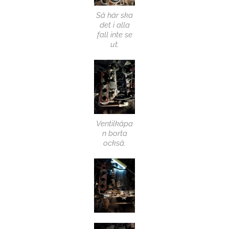
Så här ska
det i alla
fall inte se
ut.
Ventilkåpa
n borta
också.