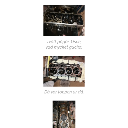
Tvätt pågår. Usch,
vad mycket gucka.
Då var toppen ur då.