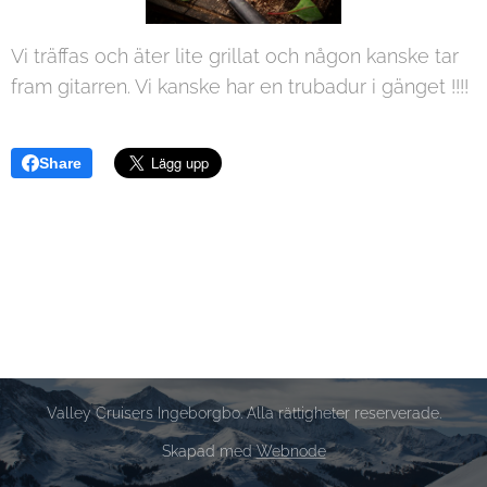
Vi träffas och äter lite grillat och någon kanske tar
fram gitarren. Vi kanske har en trubadur i gänget !!!!
Share
Valley Cruisers Ingeborgbo. Alla rättigheter reserverade.
Skapad med
Webnode